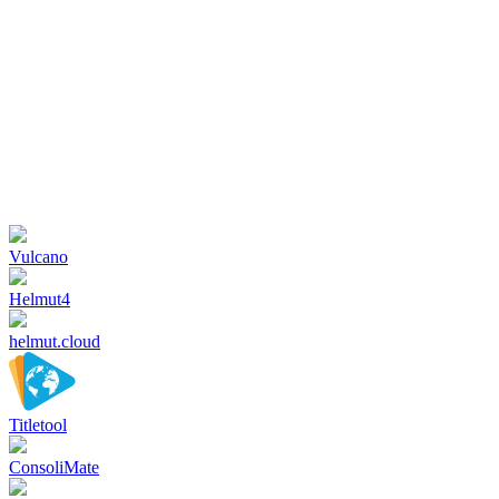
Vulcano
Helmut4
helmut.cloud
Titletool
ConsoliMate