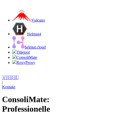
Vulcano
Helmut4
helmut.cloud
Titletool
ConsoliMate
RoxyProxy
🇺🇸
🇩🇪
|
Kontakt
ConsoliMate:
Professionelle